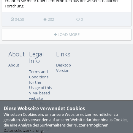
Erfahren Sie mehr über Lerntechniken aus der wissenschaftlichen
Forschung.
04:58
202
0
LOAD MORE
About
Legal
Links
Info
About
Desktop
Version
Terms and
Conditions
for the
Usage of this
ViMP based
website
(including all
Diese Webseite verwendet Cookies
sub-pages)
Wir setzen Cookies ein, um unsere Website nutzerfreundlicher zu
Privacy
gestalten. Wir verwenden auf unserer Website darüber hinaus Cookies,
Statement
die eine Analyse des Surfverhaltens der Nutzer ermöglichen.
for this ViMP
Datenschutzerklärung
.