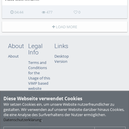
04:44
477
0
LOAD MORE
About
Legal
Links
Info
About
Desktop
Version
Terms and
Conditions
for the
Usage of this
ViMP based
website
(including all
Diese Webseite verwendet Cookies
sub-pages)
Wir setzen Cookies ein, um unsere Website nutzerfreundlicher zu
Privacy
gestalten. Wir verwenden auf unserer Website darüber hinaus Cookies,
Statement
die eine Analyse des Surfverhaltens der Nutzer ermöglichen.
for this ViMP
Datenschutzerklärung
.
based