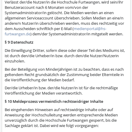
Verlässt der/die Nutzer/in die Hochschule Furtwangen, wird sein/ihr
Benutzeraccount nach 6 Monaten vom/von der
Systemadministrator/in gelöscht. Die Medien werden an einen
allgemeinen Serviceaccount überschrieben. Sollen Medien an eine/n
andere/n Nutzer/in überschrieben werden, muss dies rechtzeitig vor
dem Ausscheiden schriftlich per E-Mail (
medienportal@hs-
furtwangen.de
) dem/der Systemadministrator/in mitgeteilt werden.
§ 9 Datenschutz
Die Einwilligung Dritter, sofern diese oder dieser Teil des Mediums ist,
ist durch den/die Urheber/in bzw. durch den/die Nutzer/Nutzerin
einzuholen.
Bei der Beteiligung von Minderjährigen ist zu beachten, dass es nach
geltendem Recht grundsätzlich der Zustimmung beider Elternteile in
die Veröffentlichung der Medien bedarf.
Der/die Urheber/in bzw. der/die Nutzer/in ist für die rechtmäßige
Veröffentlichung der Medien verantwortlich.
§ 10 Meldeprozess vermeintlich rechtswidriger Inhalte
Bei eingehenden Hinweisen auf rechtswidrige Inhalte oder auf
Anweisung der Hochschulleitung werden entsprechende Medien
unverzüglich durch die Hochschule Furtwangen gesperrt, bis die
Sachlage geklärt ist. Dabei wird wie folgt vorgegangen: