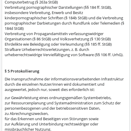
Computerbetrug (§ 263a StGB)
Verbreitung pornographischer Darstellungen (§§ 184 ff. StGB),
insbesondere Verbreitung, Erwerb und Besitz
kinderpornographischer Schriften (§ 184b StGB) und die Verbreitung
pornographischer Darbietungen durch Rundfunk oder Telemedien (§
184d StGB)
Verbreitung von Propagandamitteln verfassungswidriger
Organisationen (§ 86 StGB) und Volksverhetzung (§ 130 StGB)
Ehrdelikte wie Beleidigung oder Verleumdung (§§ 185 ff. StGB)
Strafbare Urheberrechtsverletzungen, z. B. durch
urheberrechtswidrige Vervielfältigung von Software (§§ 106 ff. UrhG).
§ 5 Protokollierung
Die Inanspruchnahme der informationsverarbeitenden Infrastruktur
durch die einzelnen Nutzer/innen wird dokumentiert und
ausgewertet, jedoch nur, soweit dies erforderlich ist:
zur Gewährleistung eines ordnungsgemäßen Systembetriebs,
zur Ressourcenplanung und Systemadministration zum Schutz der
personenbezogenen und der betriebssensitiven Daten,
zu Abrechnungszwecken,
für das Erkennen und Beseitigen von Störungen sowie
zur Aufklärung und Unterbindung rechtswidriger oder
missbräuchlicher Nutzung.