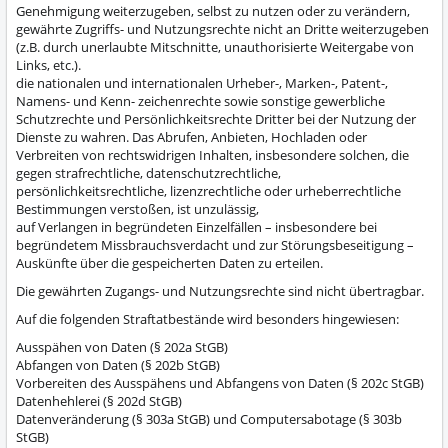
Genehmigung weiterzugeben, selbst zu nutzen oder zu verändern,
gewährte Zugriffs- und Nutzungsrechte nicht an Dritte weiterzugeben
(z.B. durch unerlaubte Mitschnitte, unauthorisierte Weitergabe von
Links, etc.).
die nationalen und internationalen Urheber-, Marken-, Patent-,
Namens- und Kenn- zeichenrechte sowie sonstige gewerbliche
Schutzrechte und Persönlichkeitsrechte Dritter bei der Nutzung der
Dienste zu wahren. Das Abrufen, Anbieten, Hochladen oder
Verbreiten von rechtswidrigen Inhalten, insbesondere solchen, die
gegen strafrechtliche, datenschutzrechtliche,
persönlichkeitsrechtliche, lizenzrechtliche oder urheberrechtliche
Bestimmungen verstoßen, ist unzulässig,
auf Verlangen in begründeten Einzelfällen – insbesondere bei
begründetem Missbrauchsverdacht und zur Störungsbeseitigung –
Auskünfte über die gespeicherten Daten zu erteilen.
Die gewährten Zugangs- und Nutzungsrechte sind nicht übertragbar.
Auf die folgenden Straftatbestände wird besonders hingewiesen:
Ausspähen von Daten (§ 202a StGB)
Abfangen von Daten (§ 202b StGB)
Vorbereiten des Ausspähens und Abfangens von Daten (§ 202c StGB)
Datenhehlerei (§ 202d StGB)
Datenveränderung (§ 303a StGB) und Computersabotage (§ 303b
StGB)