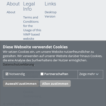
About
Legal
Links
Info
About
Desktop
Version
Terms and
Conditions
for the
Usage of this
ViMP based
website
(including all
Diese Webseite verwendet Cookies
sub-pages)
Wir setzen Cookies ein, um unsere Website nutzerfreundlicher zu
Privacy
gestalten. Wir verwenden auf unserer Website darüber hinaus Cookies,
Statement
die eine Analyse des Surfverhaltens der Nutzer ermöglichen.
for this ViMP
Datenschutzerklärung
.
based
Website incl.
Notwendig
Partnerschaften
Zeige mehr
Sub-pages
Auswahl zustimmen
Allen zustimmen
Legal notice
Cookie-
Zustimmung
© VIMP GmbH 2010-2022