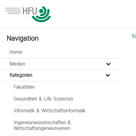
go
go
go
to
to
to
navigation
main
footer
content
K
Navigation
Home
Medien
Kategorien
Fakultäten
Gesundheit & Life Sciences
Informatik & Wirtschaftsinformatik
Ingenieurwissenschaften &
Wirtschaftsingenieurwesen