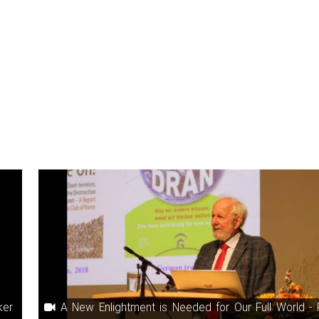
ker
A New Enlightment is Needed for Our Full World - Prof. Ernst Ulrich 