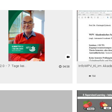
Klimaretter 2.0 - 7 Tage keinen Zucker - mit Prof. Dr. Ullrich Dittler
04:58
164