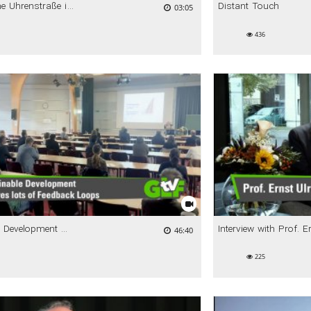
Die Deutsche Uhrenstraße im Schwarzwald
Distant Touch
03:05
436
Sustainable Development Requires Lots of Feedback Loops - Prof. Ernst Ulrich von Weizsäcker
46:40
225