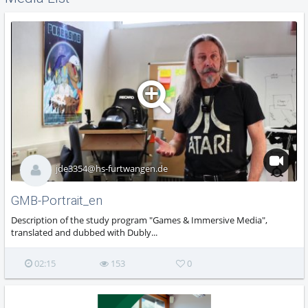
jde3354@hs-furtwangen.de
GMB-Portrait_en
Description of the study program "Games & Immersive Media",
translated and dubbed with Dubly...
02:15
153
0