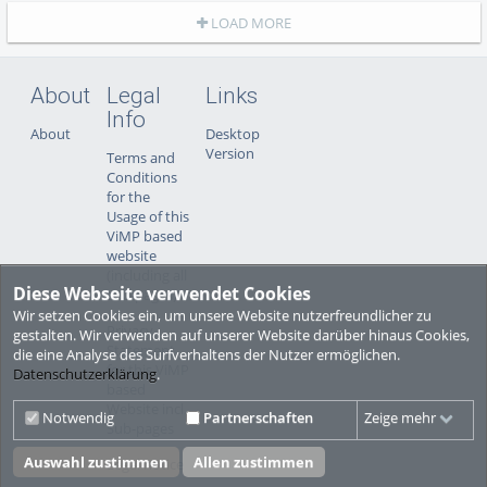
LOAD MORE
About
Legal
Links
Info
About
Desktop
Version
Terms and
Conditions
for the
Usage of this
ViMP based
website
(including all
Diese Webseite verwendet Cookies
sub-pages)
Wir setzen Cookies ein, um unsere Website nutzerfreundlicher zu
Privacy
gestalten. Wir verwenden auf unserer Website darüber hinaus Cookies,
Statement
die eine Analyse des Surfverhaltens der Nutzer ermöglichen.
for this ViMP
Datenschutzerklärung
.
based
Website incl.
Notwendig
Partnerschaften
Zeige mehr
Sub-pages
Auswahl zustimmen
Allen zustimmen
Legal notice