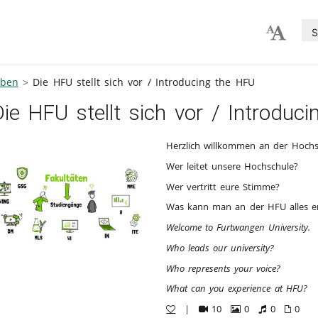
S
lben
Die HFU stellt sich vor / Introducing the HFU
Die HFU stellt sich vor / Introduc
Herzlich willkommen an der Hochs
Wer leitet unsere Hochschule?
Wer vertritt eure Stimme?
Was kann man an der HFU alles e
Welcome to Furtwangen University.
Who leads our university?
Who represents your voice?
What can you experience at HFU?
|
10
0
0
0