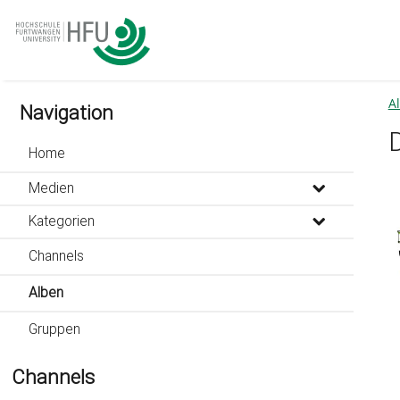
go
go
go
to
to
to
navigation
main
footer
content
A
Navigation
Home
Medien
Kategorien
Channels
Alben
Gruppen
Channels