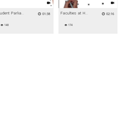
Student Parliament of HFU
Faculties at HFU
01:38
02:16
148
174