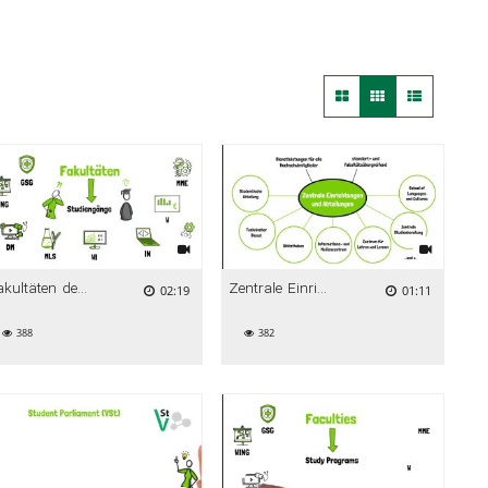
Fakultäten der HFU
Zentrale Einrichtungen der HFU
02:19
01:11
388
382