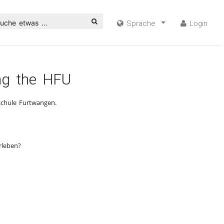
uche etwas ...
Sprache
Login
ing the HFU
chule Furtwangen.
rleben?