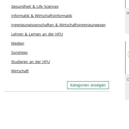
Gesundheit & Life Sciences
01
02
01
02
Informatik & Wirtschaftsinformatik
du
du
du
du
Ingenieurwissenschaften & Wirtschaftsingenieurwesen
27
19
14
17
vi
vi
vi
vi
Lehren & Lernen an der HFU
Medien
Sonstiges
Studieren an der HFU
Wirtschaft
01
01
du
du
Kategorien anzeigen
15
98
vi
vi