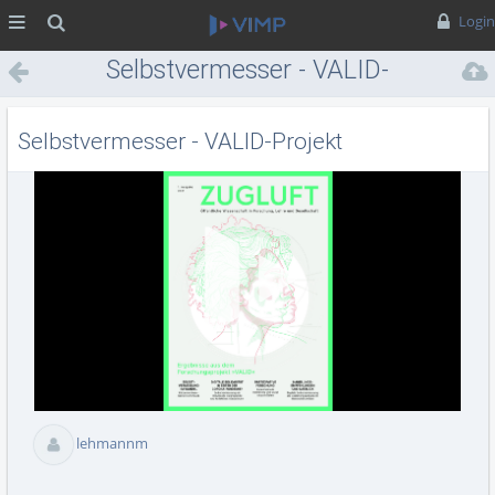
MENÜ
Suche
Login
Selbstvermesser - VALID-
Projekt
Selbstvermesser - VALID-Projekt
Vid
abs
lehmannm