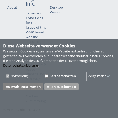
Info
About
Desktop
Version
Terms and
Conditions
for the
Usage of this
ViMP based
website
(including all
Diese Webseite verwendet Cookies
sub-pages)
Wir setzen Cookies ein, um unsere Website nutzerfreundlicher zu
Privacy
gestalten. Wir verwenden auf unserer Website darüber hinaus Cookies,
Statement
die eine Analyse des Surfverhaltens der Nutzer ermöglichen.
for this ViMP
Datenschutzerklärung
.
based
Website incl.
Notwendig
Partnerschaften
Zeige mehr
Sub-pages
Auswahl zustimmen
Allen zustimmen
Legal notice
Cookie-
Zustimmung
© VIMP GmbH 2010-2022