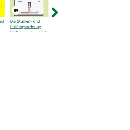
ded
Die Studien- und
Aus Vielfalt lernen -
Sicherheit studier
Prüfungsordnung
Begeben Sie sich auf
in Furtwangen
(SPO) einfach erklärt
das Abenteuer
Professur mit Prof.
Julika Baumann
Montecinos