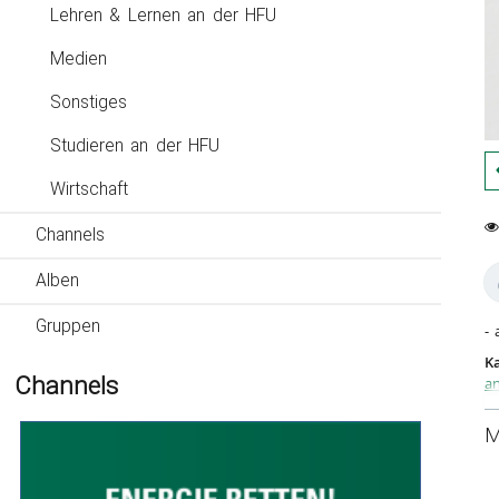
Lehren & Lernen an der HFU
Medien
Sonstiges
Studieren an der HFU
Wirtschaft
Channels
0
24
fa
vi
Alben
Gruppen
- 
Ka
Channels
a
M