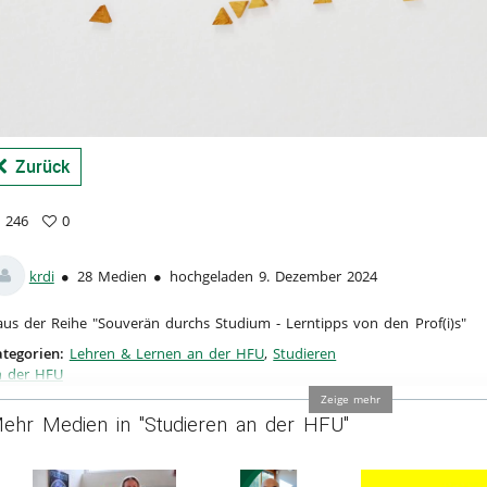
a
Zurück
246
0
6
vorites
ews
krdi
28 Medien
hochgeladen 9. Dezember 2024
aus der Reihe "Souverän durchs Studium - Lerntipps von den Prof(i)s"
tegorien:
Lehren & Lernen an der HFU
,
Studieren
n der HFU
Zeige mehr
ehr Medien in "Studieren an der HFU"