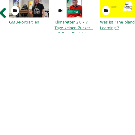
GMB-Portrait_en
Klimaretter 2.0 - 7
Was ist "The blän
Tage keinen Zucker -
Learning"?
mit Prof. Dr. Ullrich
Dittler