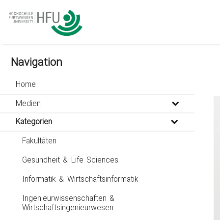
go
go
go
to
to
to
navigation
main
footer
content
Navigation
Home
Medien
Kategorien
Fakultäten
Gesundheit & Life Sciences
Informatik & Wirtschaftsinformatik
Ingenieurwissenschaften &
Wirtschaftsingenieurwesen