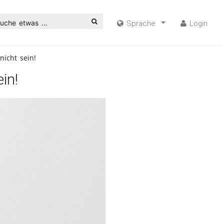
uche etwas ...
Sprache
Login
nicht sein!
in!
ideo