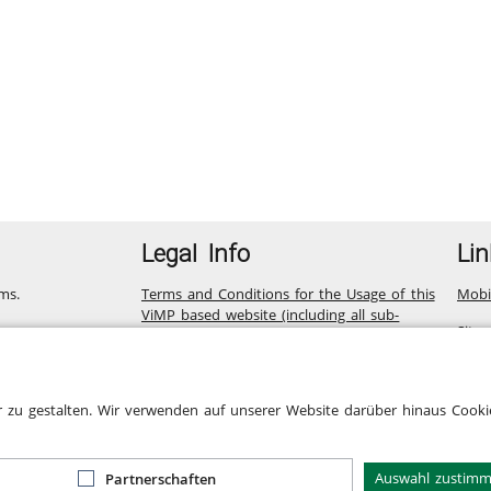
Legal Info
Lin
ms.
Terms and Conditions for the Usage of this
Mobi
ViMP based website (including all sub-
Site
pages)
Privacy Statement for this ViMP based
Website incl. Sub-pages
r zu gestalten. Wir verwenden auf unserer Website darüber hinaus Cookie
Legal notice
Cookie-Zustimmung
Auswahl zustim
Partnerschaften