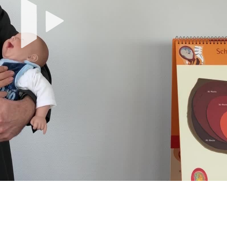
Vide
absp