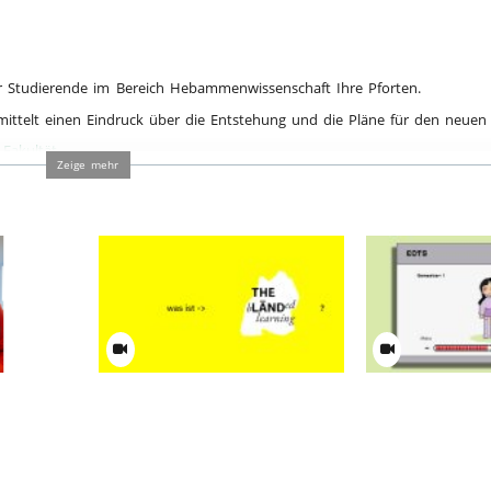
r Studierende im Bereich Hebammenwissenschaft Ihre Pforten.
mittelt einen Eindruck über die Entstehung und die Pläne für den neuen
,
Fakultät
Zeige mehr
keinen
Was ist "The bländed Learning"?
Die Studien- und 
ich Dittler
(SPO) einfach erklä