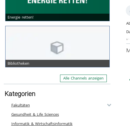
0
14
fa
vi
Energie retten!
Ab
Da
Ka
Ge
M
Bibliotheken
Alle Channels anzeigen
Kategorien
Fakultäten
Gesundheit & Life Sciences
Informatik & Wirtschaftsinformatik