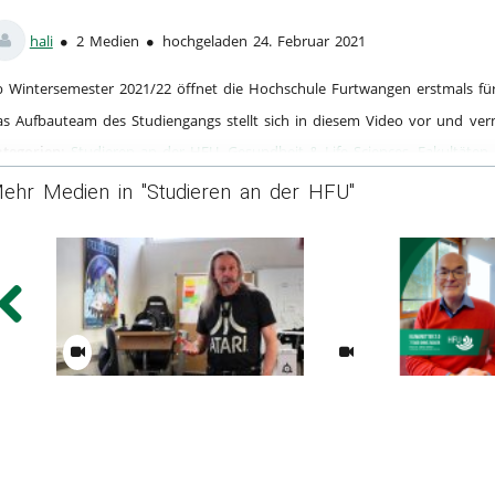
10
vorites
ews
hali
2 Medien
hochgeladen 24. Februar 2021
 Wintersemester 2021/22 öffnet die Hochschule Furtwangen erstmals fü
s Aufbauteam des Studiengangs stellt sich in diesem Video vor und ver
tegorien:
Studieren an der HFU
,
Gesundheit & Life Sciences
,
Fakultäten
sundheit, Sicherheit, Gesellschaft
ehr Medien in "Studieren an der HFU"
GMB-Portrait_en
Klimaretter 2.0 - 7 Tage 
Zucker - mit Prof. Dr. Ullr