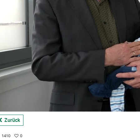
Zurück
1410
0