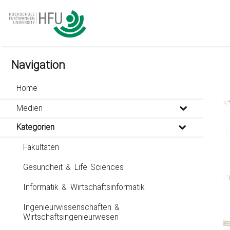
go
go
go
to
to
to
navigation
main
footer
content
Navigation
Home
Medien
Kategorien
Fakultäten
Gesundheit & Life Sciences
Informatik & Wirtschaftsinformatik
Ingenieurwissenschaften &
Wirtschaftsingenieurwesen