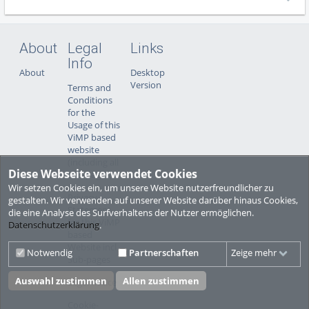
About
Legal
Links
Info
About
Desktop
Version
Terms and
Conditions
for the
Usage of this
ViMP based
website
(including all
Diese Webseite verwendet Cookies
sub-pages)
Wir setzen Cookies ein, um unsere Website nutzerfreundlicher zu
Privacy
gestalten. Wir verwenden auf unserer Website darüber hinaus Cookies,
Statement
die eine Analyse des Surfverhaltens der Nutzer ermöglichen.
for this ViMP
Datenschutzerklärung
.
based
Website incl.
Notwendig
Partnerschaften
Zeige mehr
Sub-pages
Auswahl zustimmen
Allen zustimmen
Legal notice
Cookie-