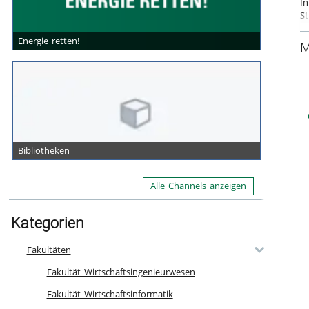
In
St
Sc
Energie retten!
M
u
Na
f
Ka
Fa
Bibliotheken
Alle Channels anzeigen
Kategorien
Fakultäten
Fakultät Wirtschaftsingenieurwesen
Fakultät Wirtschaftsinformatik