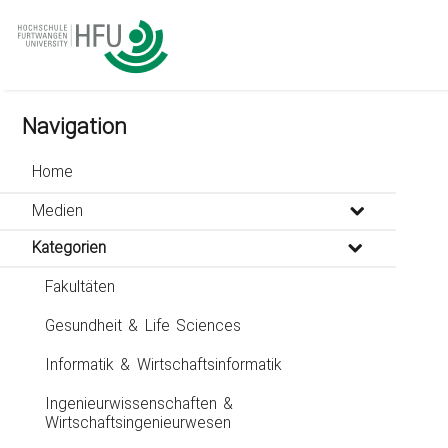
go
go
go
to
to
to
navigation
main
footer
content
Navigation
Home
Medien
Kategorien
Fakultäten
Gesundheit & Life Sciences
Informatik & Wirtschaftsinformatik
Ingenieurwissenschaften &
Wirtschaftsingenieurwesen