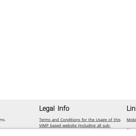
Legal Info
Lin
ms.
Terms and Conditions for the Usage of this
Mobi
ViMP based website (including all sub-
Site
pages)