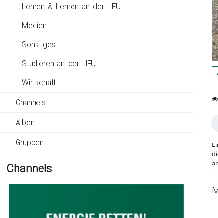
Lehren & Lernen an der HFU
Medien
Sonstiges
Studieren an der HFU
Wirtschaft
Channels
0
55
fa
vi
Alben
Gruppen
Ei
di
an
Channels
Ka
M