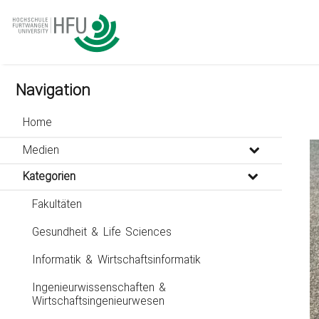
go
go
go
to
to
to
navigation
main
footer
content
Navigation
Home
Medien
Kategorien
Fakultäten
Gesundheit & Life Sciences
Informatik & Wirtschaftsinformatik
Ingenieurwissenschaften &
Wirtschaftsingenieurwesen