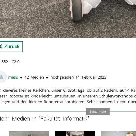
a
Zurück
552
0
2
vorites
ews
masu
12 Medien
hochgeladen 14. Februar 2023
n cleveres kleines Kerlchen, unser ClicBot! Egal ob auf 2 Rädern, auf 4 
eser Roboter ist kinderleicht umzubauen. In unseren Schülerworkshops d
legen und den kleinen Roboter ausprobieren. Sehr spannend, denn überal
tegorien:
Fakultäten
,
Fakultät Informatik
Zeige mehr
ehr Medien in "Fakultät Informatik"