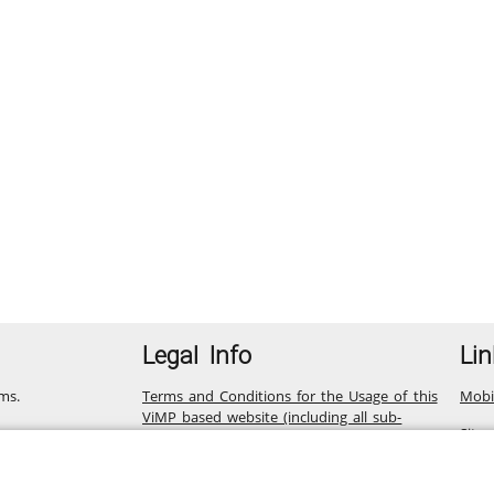
Legal Info
Lin
ms.
Terms and Conditions for the Usage of this
Mobi
ViMP based website (including all sub-
Site
pages)
Privacy Statement for this ViMP based