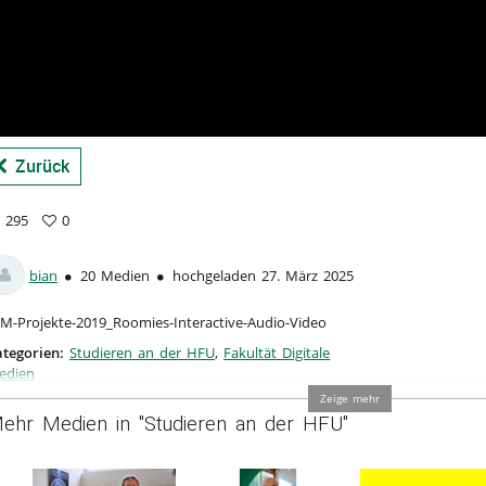
a
Zurück
295
0
5
vorites
ews
bian
20 Medien
hochgeladen 27. März 2025
M-Projekte-2019_Roomies-Interactive-Audio-Video
tegorien:
Studieren an der HFU
,
Fakultät Digitale
edien
Zeige mehr
ehr Medien in "Studieren an der HFU"