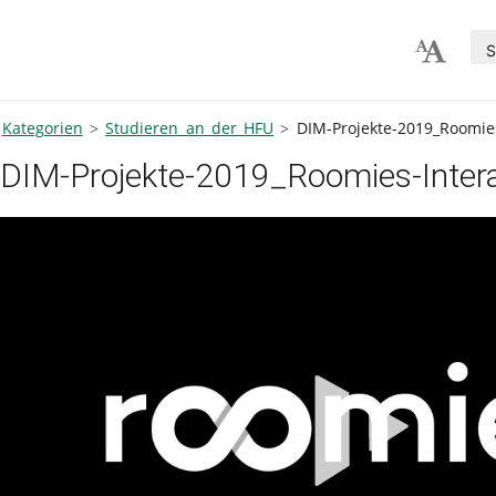
S
Kategorien
Studieren an der HFU
DIM-Projekte-2019_Roomies
DIM-Projekte-2019_Roomies-Intera
V