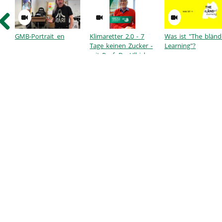
GMB-Portrait_en
Klimaretter 2.0 - 7
Was ist "The blän
Tage keinen Zucker -
Learning"?
mit Prof. Dr. Ullrich
Dittler