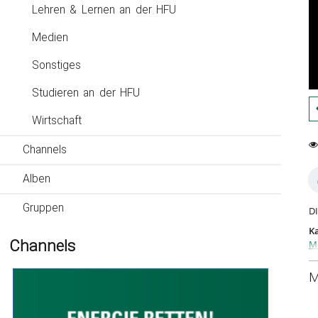
Lehren & Lernen an der HFU
Medien
Sonstiges
Studieren an der HFU
Wirtschaft
Channels
0
29
fa
vi
Alben
Gruppen
DI
Ka
Channels
M
M