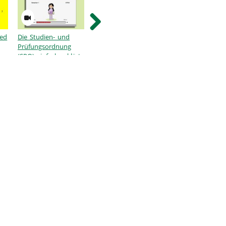
ded
Die Studien- und
Aus Vielfalt lernen -
Sicherheit studier
Prüfungsordnung
Begeben Sie sich auf
in Furtwangen
(SPO) einfach erklärt
das Abenteuer
Professur mit Prof.
Julika Baumann
Montecinos