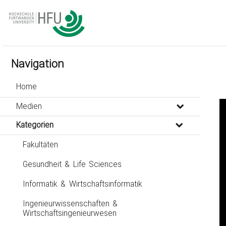
go
go
go
to
to
to
navigation
main
footer
content
Navigation
Home
Medien
Kategorien
Fakultäten
Gesundheit & Life Sciences
Informatik & Wirtschaftsinformatik
Ingenieurwissenschaften &
Wirtschaftsingenieurwesen