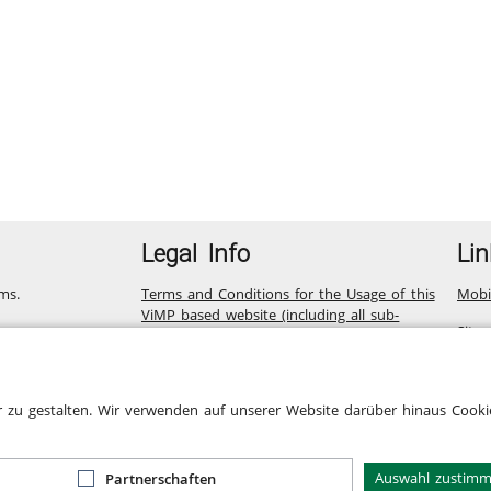
Legal Info
Lin
ms.
Terms and Conditions for the Usage of this
Mobi
ViMP based website (including all sub-
Site
pages)
Privacy Statement for this ViMP based
Website incl. Sub-pages
r zu gestalten. Wir verwenden auf unserer Website darüber hinaus Cookie
Legal notice
Cookie-Zustimmung
Auswahl zustim
Partnerschaften