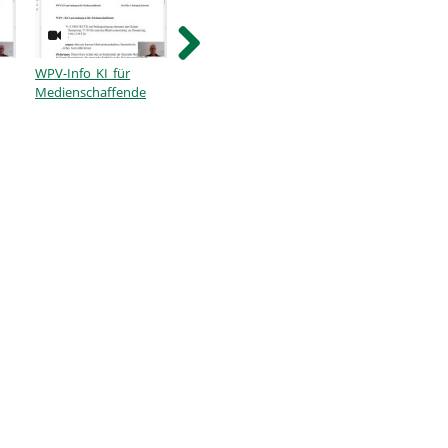
WPV-Info KI für
Autoencoder
Neuronale
Medienschaffende
Netzwerke