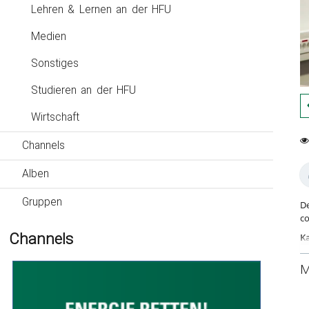
Lehren & Lernen an der HFU
Medien
Sonstiges
Studieren an der HFU
Wirtschaft
Channels
0
14
fa
vi
Alben
Gruppen
De
co
Channels
Ka
Fa
M