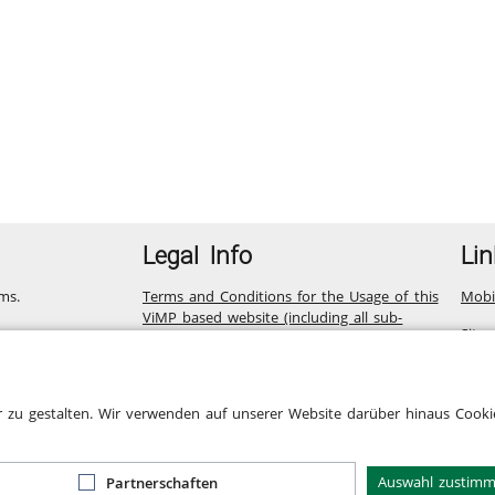
Legal Info
Lin
ms.
Terms and Conditions for the Usage of this
Mobi
ViMP based website (including all sub-
Site
pages)
Privacy Statement for this ViMP based
Website incl. Sub-pages
r zu gestalten. Wir verwenden auf unserer Website darüber hinaus Cookie
Legal notice
Cookie-Zustimmung
Auswahl zustim
Partnerschaften