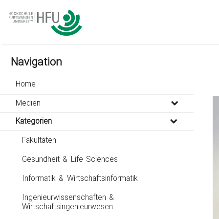
go
go
go
to
to
to
navigation
main
footer
content
Navigation
Home
Medien
Kategorien
Fakultäten
Gesundheit & Life Sciences
Informatik & Wirtschaftsinformatik
Ingenieurwissenschaften &
Wirtschaftsingenieurwesen