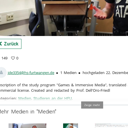
a
Zurück
149
0
9
vorites
ews
jde3354@hs-furtwangen.de
1 Medien
hochgeladen 22. Dezembe
scription of the study program "Games & Immersive Media", translate
mmercial license. Created and redacted by Prof. Dell'Oro-Friedl
tegorien:
Medien
,
Studieren an der HFU
,
kultäten
Zeige mehr
ehr Medien in "Medien"