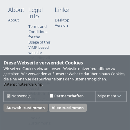
About
Legal
Links
Info
About
Desktop
Version
Terms and
Conditions
for the
Usage of this
ViMP based
website
(including all
Diese Webseite verwendet Cookies
sub-pages)
Wir setzen Cookies ein, um unsere Website nutzerfreundlicher zu
Privacy
gestalten. Wir verwenden auf unserer Website darüber hinaus Cookies,
Statement
die eine Analyse des Surfverhaltens der Nutzer ermöglichen.
for this ViMP
Datenschutzerklärung
.
based
Website incl.
Notwendig
Partnerschaften
Zeige mehr
Sub-pages
Auswahl zustimmen
Allen zustimmen
Legal notice
Cookie-
Zustimmung