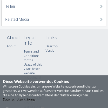
Teilen
Related Media
About
Legal
Links
Info
About
Desktop
Version
Terms and
Conditions
for the
Usage of this
ViMP based
website
(including all
Diese Webseite verwendet Cookies
sub-pages)
Wir setzen Cookies ein, um unsere Website nutzerfreundlicher zu
Privacy
gestalten. Wir verwenden auf unserer Website darüber hinaus Cookies,
Statement
die eine Analyse des Surfverhaltens der Nutzer ermöglichen.
for this ViMP
Datenschutzerklärung
.
based
Website incl.