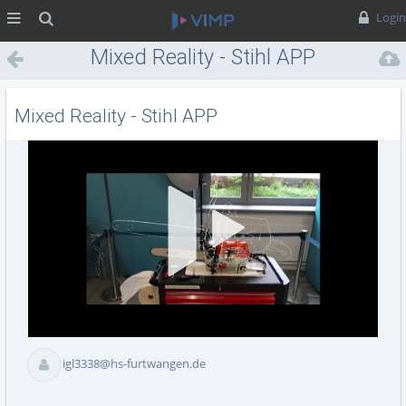
MENÜ
Suche
Login
Mixed Reality - Stihl APP
Mixed Reality - Stihl APP
Vid
abs
igl3338@hs-furtwangen.de