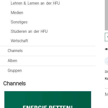
Lehren & Lernen an der HFU
Medien
Sonstiges
Studieren an der HFU
Wirtschaft
Channels
0
69
fa
vi
Alben
Gruppen
Di
Ka
Channels
M