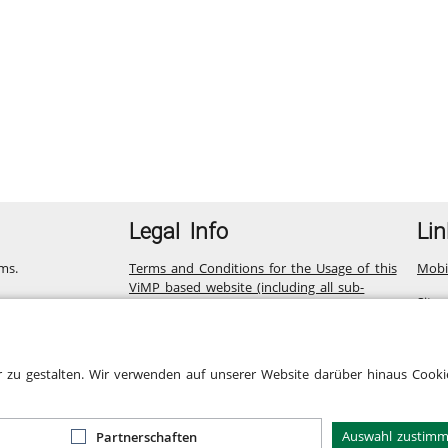
Legal Info
Lin
ms.
Terms and Conditions for the Usage of this
Mobi
ViMP based website (including all sub-
Site
pages)
Privacy Statement for this ViMP based
Website incl. Sub-pages
r zu gestalten. Wir verwenden auf unserer Website darüber hinaus Cookie
Legal notice
Cookie-Zustimmung
Auswahl zustim
Partnerschaften