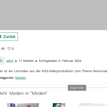
a
Zurück
69
0
vorites
ews
witm
11 Medien
hochgeladen 6. Februar 2024
es ist ein Lernvideo aus der KISS-Videoproduktion zum Thema Neuronal
tegorien:
Medien
Zeige mehr
ehr Medien in "Medien"