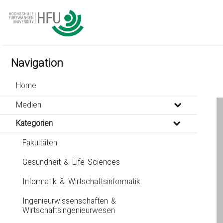
go
go
go
to
to
to
navigation
main
footer
content
Navigation
Home
Medien
Kategorien
Fakultäten
Gesundheit & Life Sciences
Informatik & Wirtschaftsinformatik
Ingenieurwissenschaften &
Wirtschaftsingenieurwesen