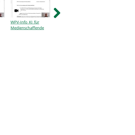
WPV-Info KI für
Autoencoder
Neuronale
Medienschaffende
Netzwerke