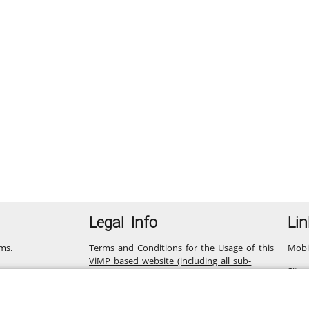
Legal Info
Lin
ms.
Terms and Conditions for the Usage of this
Mobi
ViMP based website (including all sub-
Site
pages)
Privacy Statement for this ViMP based