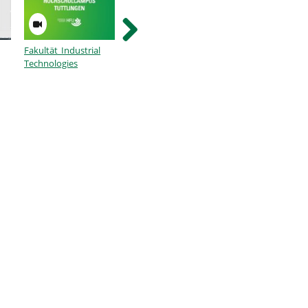
Fakultät Industrial
Tutorial
Tutorial
Technologies
Programmieren 1 -
Programmieren 1 
Eingabefunktion_OO_8
Eingabefunktion_