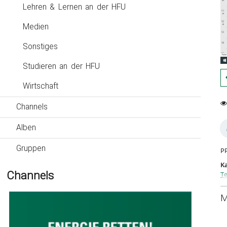
Lehren & Lernen an der HFU
Medien
Sonstiges
Studieren an der HFU
Wirtschaft
Channels
0
14
fa
vi
Alben
Gruppen
P
Ka
Channels
Te
M