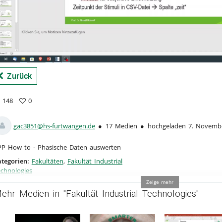
a
Zurück
148
0
8
vorites
ews
gac3851@hs-furtwangen.de
17 Medien
hochgeladen 7. Novemb
PP How to - Phasische Daten auswerten
tegorien:
Fakultäten
,
Fakultät Industrial
chnologies
Zeige mehr
ehr Medien in "Fakultät Industrial Technologies"