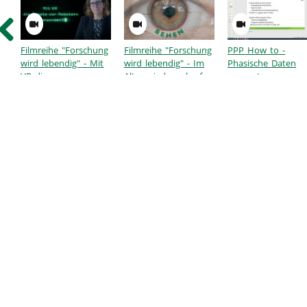
Filmreihe "Forschung
Filmreihe "Forschung
PPP How to -
wird lebendig" - Mit
wird lebendig" - Im
Phasische Daten
VR die
Alter wieder scharf
auswerten
Zusammenarbeit mit
sehen, ohne
Robotern erforschen
Gleitsichtbrille?