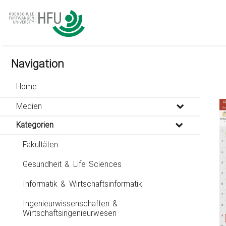
go
go
go
to
to
to
navigation
main
footer
content
Navigation
Home
Medien
Kategorien
Fakultäten
Gesundheit & Life Sciences
Informatik & Wirtschaftsinformatik
Ingenieurwissenschaften &
Wirtschaftsingenieurwesen