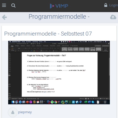
MENÜ
Suche
Login
Programmiermodelle -
Selbsttest 07
Programmiermodelle - Selbsttest 07
Vid
abs
piepmey