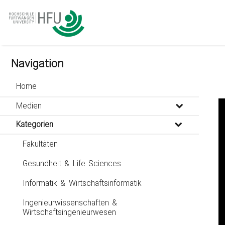
go
go
go
to
to
to
navigation
main
footer
content
Navigation
Home
Medien
Kategorien
Fakultäten
Gesundheit & Life Sciences
Informatik & Wirtschaftsinformatik
Ingenieurwissenschaften &
Wirtschaftsingenieurwesen