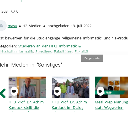
353
0
3
vorites
ews
masu
12 Medien
hochgeladen 19. Juli 2022
tzt bewerben für die Studiengänge "Allgemeine Informatik" und "IT-Pr
tegorien:
Studieren an der HFU
,
Informatik &
rtschaftsinformatik
,
Sonstiges
,
Fakultäten
,
Fakultät
formatik
Zeige mehr
ehr Medien in "Sonstiges"
HFU Prof. Dr. Achim
HFU Prof. Dr. Achim
Meal Prep Planun
Karduck stellt die
Karduck im Dialog
statt Wegwerfen
Wissenstische vor
mit Louis Palmer