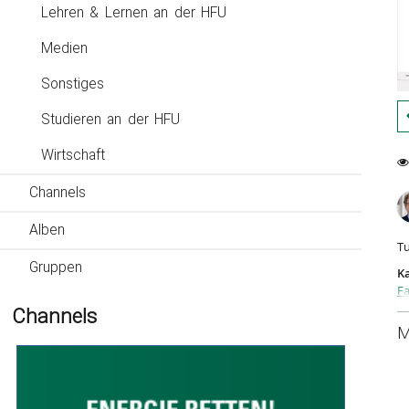
Lehren & Lernen an der HFU
Medien
Sonstiges
Studieren an der HFU
Wirtschaft
0
14
Channels
fa
vi
Alben
T
Gruppen
Ka
Fa
Channels
M