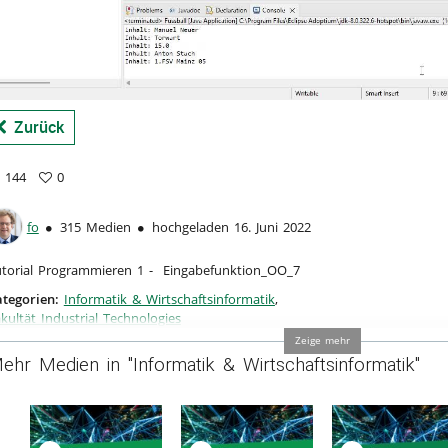
a
Zurück
144
0
4
vorites
ews
fo
315 Medien
hochgeladen 16. Juni 2022
utorial Programmieren 1 - Eingabefunktion_OO_7
tegorien:
Informatik & Wirtschaftsinformatik
,
kultät Industrial Technologies
Zeige mehr
ehr Medien in "Informatik & Wirtschaftsinformatik"