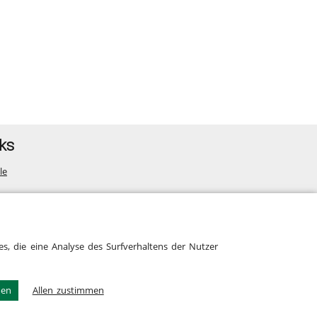
ks
le
map
s, die eine Analyse des Surfverhaltens der Nutzer
men
Allen zustimmen