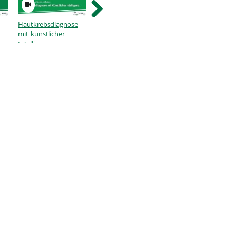
Hautkrebsdiagnose
Convolutional Neural
VR Showroom -
mit künstlicher
Networks
Demonstrator
Intelligenz