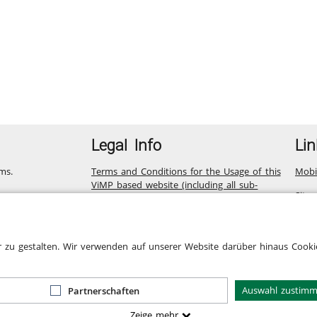
Legal Info
Lin
ms.
Terms and Conditions for the Usage of this
Mobi
ViMP based website (including all sub-
Site
pages)
Privacy Statement for this ViMP based
Website incl. Sub-pages
r zu gestalten. Wir verwenden auf unserer Website darüber hinaus Cookie
Legal notice
Cookie-Zustimmung
Auswahl zustim
Partnerschaften
Zeige mehr