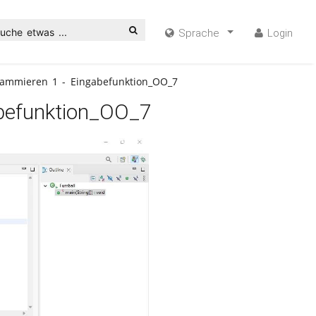
uche etwas ...
Sprache
Login
grammieren 1 - Eingabefunktion_OO_7
abefunktion_OO_7
ideo