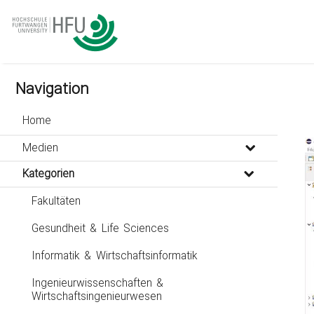
go
go
go
to
to
to
navigation
main
footer
content
Navigation
Home
Medien
Kategorien
Fakultäten
Gesundheit & Life Sciences
Informatik & Wirtschaftsinformatik
Ingenieurwissenschaften &
Wirtschaftsingenieurwesen