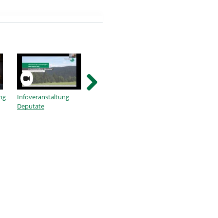
ng
Infoveranstaltung
GMB-Portrait_en
Klimaretter 2.0 - 7
Deputate
Tage keinen Zucke
mit Prof. Dr. Ullri
.
Dittler