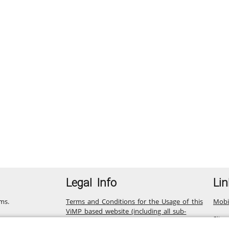
Legal Info
Lin
ms.
Terms and Conditions for the Usage of this
Mobi
ViMP based website (including all sub-
Site
pages)