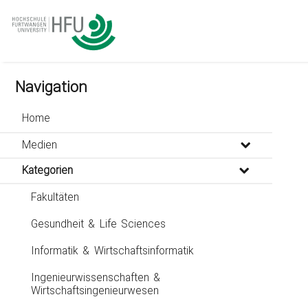
go
go
go
to
to
to
navigation
main
footer
content
Navigation
Home
Medien
Kategorien
Fakultäten
Gesundheit & Life Sciences
Informatik & Wirtschaftsinformatik
Ingenieurwissenschaften &
Wirtschaftsingenieurwesen