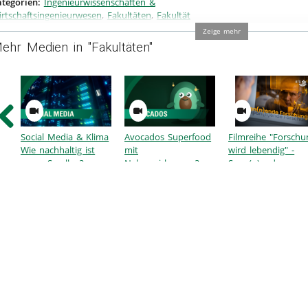
tegorien:
Ingenieurwissenschaften &
rtschaftsingenieurwesen
,
Fakultäten
,
Fakultät
dustrial Technologies
Zeige mehr
ehr Medien in "Fakultäten"
Social Media & Klima
Avocados Superfood
Filmreihe "Forschu
Wie nachhaltig ist
mit
wird lebendig" -
unser Scrollen?
Nebenwirkungen?
Span(n)ende
Forschung mit Prof
Azarhoushang