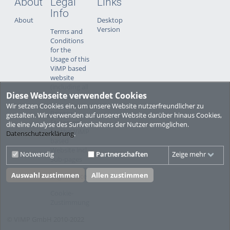
About
Legal
Links
Info
About
Desktop
Version
Terms and
Conditions
for the
Usage of this
ViMP based
website
(including all
Diese Webseite verwendet Cookies
sub-pages)
Wir setzen Cookies ein, um unsere Website nutzerfreundlicher zu
Privacy
gestalten. Wir verwenden auf unserer Website darüber hinaus Cookies,
Statement
die eine Analyse des Surfverhaltens der Nutzer ermöglichen.
for this ViMP
Datenschutzerklärung
.
based
Website incl.
Notwendig
Partnerschaften
Zeige mehr
Sub-pages
Auswahl zustimmen
Allen zustimmen
Legal notice
Cookie-
Zustimmung
© VIMP GmbH 2010-2022