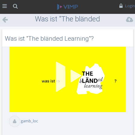
MENÜ
Suche
Login
Was ist "The bländed
Learning"?
Was ist "The bländed Learning"?
Vid
abs
gamb_loc