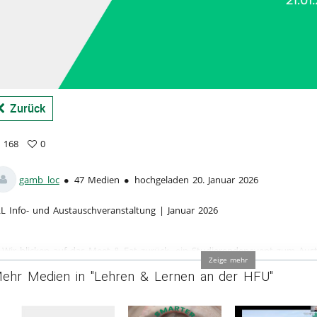
a
Zurück
168
0
8
vorites
ews
gamb_loc
47 Medien
hochgeladen 20. Januar 2026
L Info- und Austauschveranstaltung | Januar 2026
Wir blicken auf das Meet & Eat zurück, ein Studierendenevent zum Aus
Zeige mehr
in lockerer Atmosphäre bei Grillen und Heißgetränken.
ehr Medien in "Lehren & Lernen an der HFU"
Wir stellen das KI-Courage Hub vor, das praxisnahe Hard- und Software
an der Hochschule bietet.