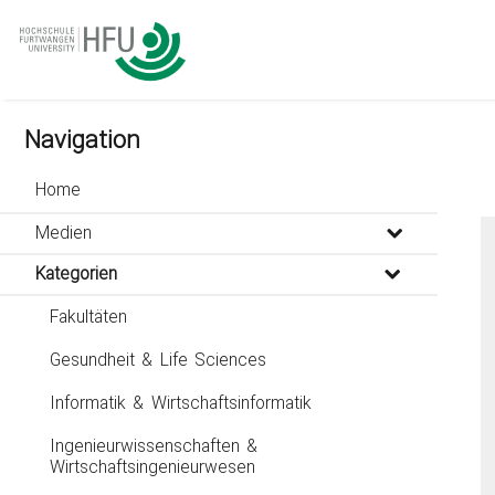
go
go
go
to
to
to
navigation
main
footer
content
Navigation
Home
Medien
Kategorien
Fakultäten
Gesundheit & Life Sciences
Informatik & Wirtschaftsinformatik
Ingenieurwissenschaften &
Wirtschaftsingenieurwesen