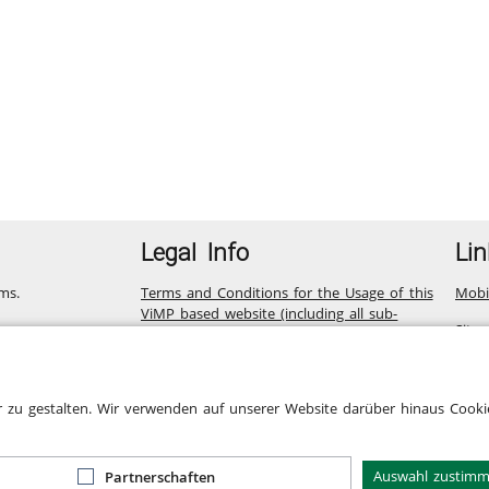
Legal Info
Lin
ms.
Terms and Conditions for the Usage of this
Mobi
ViMP based website (including all sub-
Site
pages)
Privacy Statement for this ViMP based
Website incl. Sub-pages
r zu gestalten. Wir verwenden auf unserer Website darüber hinaus Cookie
Legal notice
Cookie-Zustimmung
Auswahl zustim
Partnerschaften