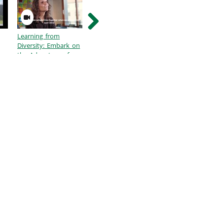
 Hochschule die Geschäftsstelle
hr besonderes Engagement in der
Learning from
ZLL Info- und
Experience Diversi
Diversity: Embark on
Austauschtreffen -
the Adventure of a
Januar 2026
Professorship with
Prof. Julika Baumann
Montecinos