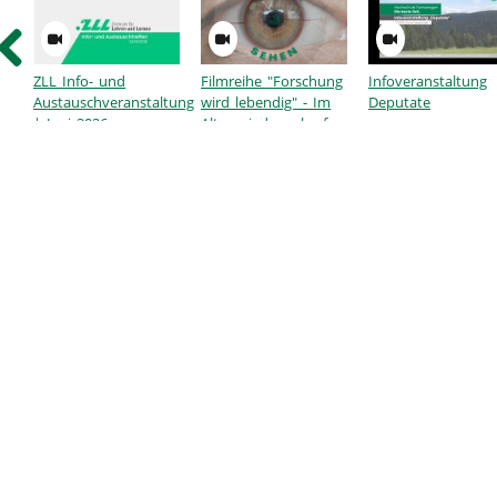
Wir geben Einblicke in das Projekt The Bländed Learning, für das unsere
übernommen hat.
Zum Abschluss würdigen wir die Gewinner:innen des Lehrpreises und i
Lehre.
ZLL Info- und
Filmreihe "Forschung
Infoveranstaltung
Austauschveranstaltung
wird lebendig" - Im
Deputate
| Juni 2026
Alter wieder scharf
tegorien:
Lehren & Lernen an der HFU
,
Sonstiges
sehen, ohne
Gleitsichtbrille?