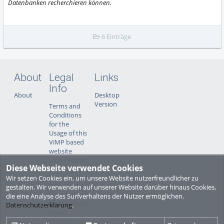
Datenbanken recherchieren können.
6 Einträge
About
Legal
Links
Info
About
Desktop
Version
Terms and
Conditions
for the
Usage of this
ViMP based
website
(including all
Diese Webseite verwendet Cookies
sub-pages)
Wir setzen Cookies ein, um unsere Website nutzerfreundlicher zu
Privacy
gestalten. Wir verwenden auf unserer Website darüber hinaus Cookies,
Statement
die eine Analyse des Surfverhaltens der Nutzer ermöglichen.
for this ViMP
Datenschutzerklärung
.
based
Website incl.