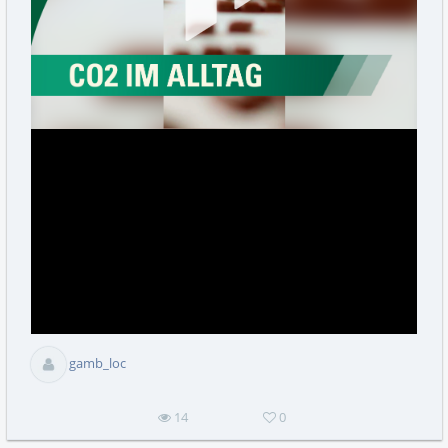
abs
gamb_loc
14
0