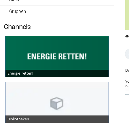
Gruppen
Channels
0
21
fa
vi
De
Energie retten!
---
Yo
En
Ka
Bibliotheken