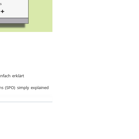
bspiel
nfach erklärt
ns (SPO) simply explained