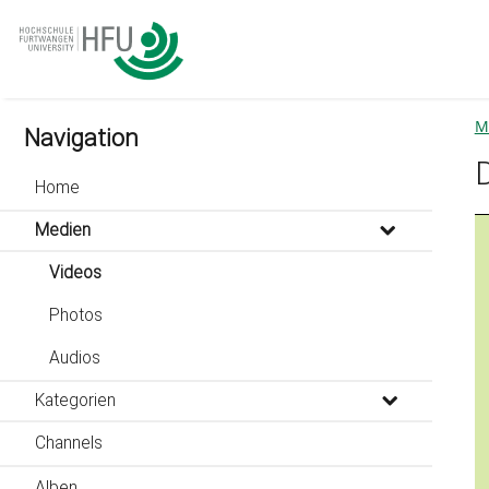
go
go
go
to
to
to
navigation
main
footer
content
M
Navigation
Home
Medien
Videos
Photos
Audios
Kategorien
Channels
Alben