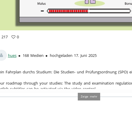
a
217
0
7
vorites
ews
hues
168 Medien
hochgeladen 17. Juni 2025
in Fahrplan durchs Studium: Die Studien- und Prüfungsordnung (SPO) ei
ur roadmap through your studies: The study and examination regulatio
glish subtitles can be activated via the video control.
Zeige mehr
tegorien:
Studieren an der HFU