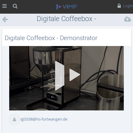
MENÜ
Suche
Login
Digitale Coffeebox -
Demonstrator
Digitale Coffeebox - Demonstrator
Vid
abs
igl3338@hs-furtwangen.de