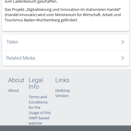
zum Ladenbesuch geschaffen.
Das Projekt „Digitalisierung und Innovation im stationären Handel“
(Handel innovativ) wird vom Ministerium für Wirtschaft, Arbeit und
Tourismus Baden-Württemberg gefördert.
Teilen
Related Media
About
Legal
Links
Info
About
Desktop
Version
Terms and
Conditions
for the
Usage of this
ViMP based
website
(including all