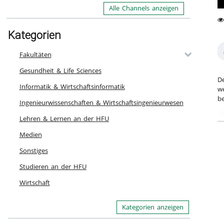
Alle Channels anzeigen
0
Kategorien
13
fa
vi
Fakultäten
Gesundheit & Life Sciences
De
Informatik & Wirtschaftsinformatik
we
b
Ingenieurwissenschaften & Wirtschaftsingenieurwesen
Ka
Lehren & Lernen an der HFU
Medien
Sonstiges
Studieren an der HFU
Wirtschaft
Kategorien anzeigen