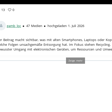
13
0
vorites
ews
gamb_loc
47 Medien
hochgeladen 1. Juli 2026
r Beitrag macht sichtbar, was mit alten Smartphones, Laptops oder Kop
lche Folgen unsachgemäße Entsorgung hat. Im Fokus stehen Recycling, 
ewusster Umgang mit elektronischen Geräten, um Ressourcen und Umwel
tegorien:
Sonstiges
Zeige mehr