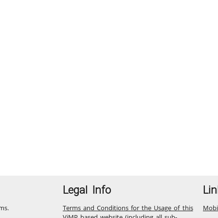
Legal Info
Lin
ms.
Terms and Conditions for the Usage of this
Mobi
ViMP based website (including all sub-