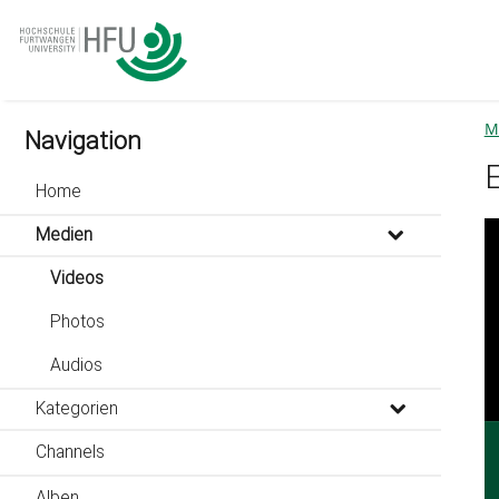
go
go
go
to
to
to
navigation
main
footer
content
M
Navigation
Home
Medien
Videos
Photos
Audios
Kategorien
Channels
Alben