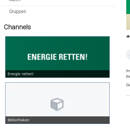
Gruppen
Channels
0
76
fa
vi
Pr
Energie retten!
Ei
Da
wi
In
Ho
A
ge
Bibliotheken
Ka