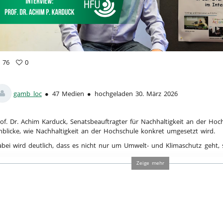
a
76
0
vorites
ews
gamb_loc
47 Medien
hochgeladen 30. März 2026
of. Dr. Achim Karduck, Senatsbeauftragter für Nachhaltigkeit an der Hoc
nblicke, wie Nachhaltigkeit an der Hochschule konkret umgesetzt wird.
bei wird deutlich, dass es nicht nur um Umwelt- und Klimaschutz geh
e Bildung, Forschung, Innovation und gesellschaftliche Verantwortung. Gle
Zeige mehr
terview, welche Herausforderungen es gibt und wie Nachhaltigkeit langfr
chschulalltag integriert werden kann.
uch die Rolle von Medien und Kommunikation wird angesprochen – be
ht, Wissen greifbar zu machen und in den Alltag zu übertragen.
tegorien:
Gesundheit & Life Sciences
,
Sonstiges