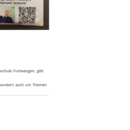
bspiel
hschule Furtwangen, gibt
t, sondern auch um Themen
ichzeitig zeigt das
istig in Strukturen und den
sonders wenn es darum