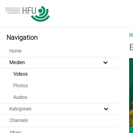
go
go
go
to
to
to
navigation
main
footer
content
M
Navigation
Home
Medien
Videos
Photos
Audios
Kategorien
Channels
Alben