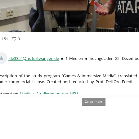
151
0
1
vorites
ews
jde3354@hs-furtwangen.de
1 Medien
hochgeladen 22. Dezembe
scription of the study program "Games & Immersive Media", translate
der commercial license. Created and redacted by Prof. Dell'Oro-Friedl
tegorien:
Medien
,
Studieren an der HFU
,
kultäten
Zeige mehr