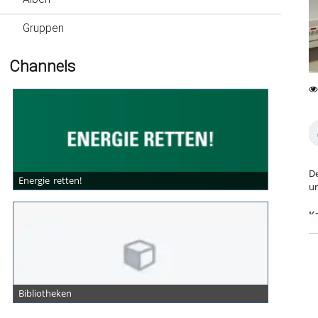
Gruppen
Channels
0
15
fa
vi
De
Energie retten!
un
Ka
Fa
Bibliotheken