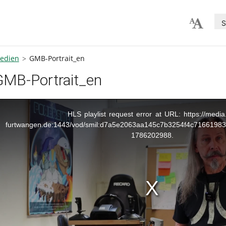
S
edien
GMB-Portrait_en
GMB-Portrait_en
is
HLS playlist request error at URL: https://media
furtwangen.de:1443/vod/smil:d7a5e2063aa145c7b3254f4c71661983_
dal
ndow.
1786202988.