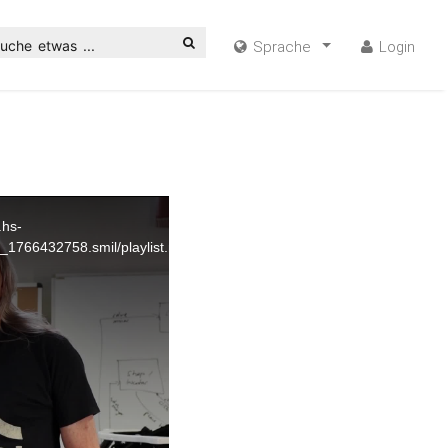
uche etwas ...
Sprache
Login
.hs-
1766432758.smil/playlist.m3u8?