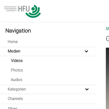
go
go
go
to
to
to
navigation
main
footer
content
M
Navigation
Home
Th
Medien
is
a
Videos
mo
wi
Photos
Audios
Kategorien
Channels
Alben