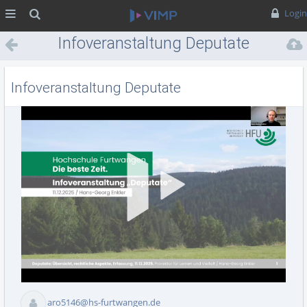
MENÜ
Suche
Login
Infoveranstaltung Deputate
Infoveranstaltung Deputate
Vid
abs
aro5146@hs-furtwangen.de