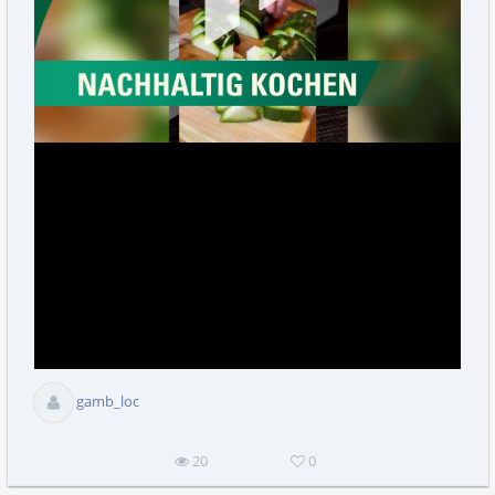
abs
gamb_loc
20
0