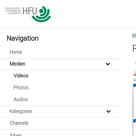
go
go
go
to
to
to
navigation
main
footer
content
M
Navigation
Home
Medien
Videos
Photos
Audios
Kategorien
Channels
Alben