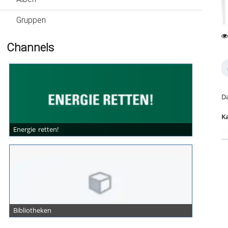
Gruppen
0
Channels
25
fa
vi
Da
Ka
Energie retten!
Bibliotheken