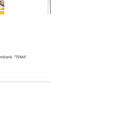
bspiel
atenbank "TEMA"