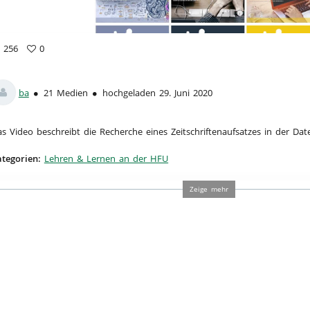
a
256
0
6
vorites
ews
ba
21 Medien
hochgeladen 29. Juni 2020
s Video beschreibt die Recherche eines Zeitschriftenaufsatzes in der D
tegorien:
Lehren & Lernen an der HFU
Zeige mehr