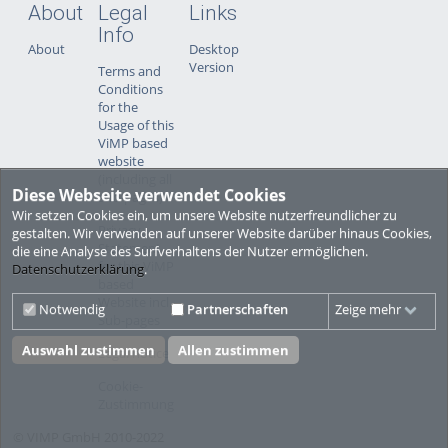
About
Legal
Links
Info
About
Desktop
Version
Terms and
Conditions
for the
Usage of this
ViMP based
website
(including all
Diese Webseite verwendet Cookies
sub-pages)
Wir setzen Cookies ein, um unsere Website nutzerfreundlicher zu
Privacy
gestalten. Wir verwenden auf unserer Website darüber hinaus Cookies,
Statement
die eine Analyse des Surfverhaltens der Nutzer ermöglichen.
for this ViMP
Datenschutzerklärung
.
based
Website incl.
Notwendig
Partnerschaften
Zeige mehr
Sub-pages
Auswahl zustimmen
Allen zustimmen
Legal notice
Cookie-
Zustimmung
© VIMP GmbH 2010-2022