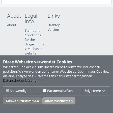
About
Legal
Links
Info
About
Desktop
Version
Terms and
Conditions
for the
Usage of this
ViMP based
website
(including all
Diese Webseite verwendet Cookies
sub-pages)
Wir setzen Cookies ein, um unsere Website nutzerfreundlicher zu
Privacy
gestalten. Wir verwenden auf unserer Website darüber hinaus Cookies,
Statement
die eine Analyse des Surfverhaltens der Nutzer ermöglichen.
for this ViMP
Datenschutzerklärung
.
based
Website incl.
Notwendig
Partnerschaften
Zeige mehr
Sub-pages
Auswahl zustimmen
Allen zustimmen
Legal notice
Cookie-