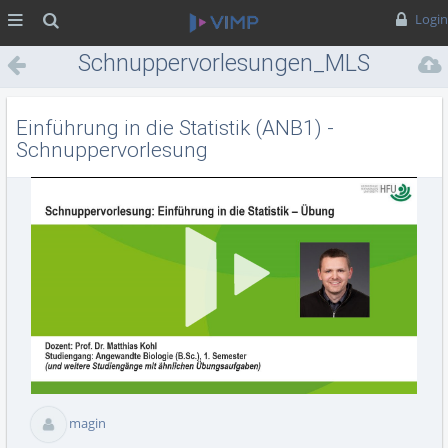
MENÜ
Suche
Login
Schnuppervorlesungen_MLS
Einführung in die Statistik (ANB1) -
Schnuppervorlesung
Vid
abs
magin