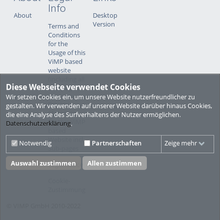
Info
About
Desktop
Version
Terms and
Conditions
for the
Usage of this
ViMP based
website
(including all
Diese Webseite verwendet Cookies
sub-pages)
Wir setzen Cookies ein, um unsere Website nutzerfreundlicher zu
Privacy
gestalten. Wir verwenden auf unserer Website darüber hinaus Cookies,
Statement
die eine Analyse des Surfverhaltens der Nutzer ermöglichen.
for this ViMP
Datenschutzerklärung
.
based
Website incl.
Notwendig
Partnerschaften
Zeige mehr
Sub-pages
Auswahl zustimmen
Allen zustimmen
Legal notice
Cookie-
Zustimmung
© VIMP GmbH 2010-2022