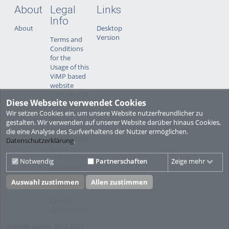
About
Legal
Links
Info
About
Desktop
Version
Terms and
Conditions
for the
Usage of this
ViMP based
website
(including all
Diese Webseite verwendet Cookies
sub-pages)
Wir setzen Cookies ein, um unsere Website nutzerfreundlicher zu
Privacy
gestalten. Wir verwenden auf unserer Website darüber hinaus Cookies,
Statement
die eine Analyse des Surfverhaltens der Nutzer ermöglichen.
for this ViMP
Datenschutzerklärung
.
based
Website incl.
Notwendig
Partnerschaften
Zeige mehr
Sub-pages
Auswahl zustimmen
Allen zustimmen
Legal notice
Cookie-
Zustimmung
© VIMP GmbH 2010-2022