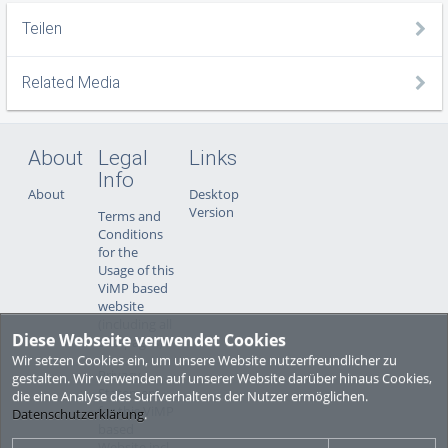
Teilen
Related Media
About
Legal
Links
Info
About
Desktop
Version
Terms and
Conditions
for the
Usage of this
ViMP based
website
(including all
Diese Webseite verwendet Cookies
sub-pages)
Wir setzen Cookies ein, um unsere Website nutzerfreundlicher zu
Privacy
gestalten. Wir verwenden auf unserer Website darüber hinaus Cookies,
Statement
die eine Analyse des Surfverhaltens der Nutzer ermöglichen.
for this ViMP
Datenschutzerklärung
.
based
Website incl.