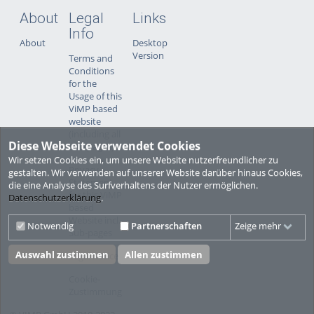
About
Legal
Links
Info
About
Desktop
Version
Terms and
Conditions
for the
Usage of this
ViMP based
website
(including all
Diese Webseite verwendet Cookies
sub-pages)
Wir setzen Cookies ein, um unsere Website nutzerfreundlicher zu
Privacy
gestalten. Wir verwenden auf unserer Website darüber hinaus Cookies,
Statement
die eine Analyse des Surfverhaltens der Nutzer ermöglichen.
for this ViMP
Datenschutzerklärung
.
based
Website incl.
Notwendig
Partnerschaften
Zeige mehr
Sub-pages
Auswahl zustimmen
Allen zustimmen
Legal notice
Cookie-
Zustimmung