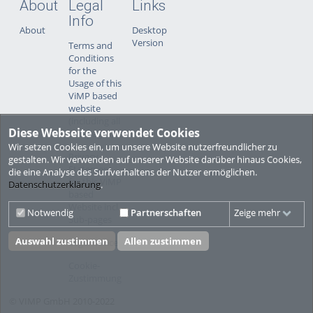
About
Legal
Links
Info
About
Desktop
Version
Terms and
Conditions
for the
Usage of this
ViMP based
website
(including all
Diese Webseite verwendet Cookies
sub-pages)
Wir setzen Cookies ein, um unsere Website nutzerfreundlicher zu
Privacy
gestalten. Wir verwenden auf unserer Website darüber hinaus Cookies,
Statement
die eine Analyse des Surfverhaltens der Nutzer ermöglichen.
for this ViMP
Datenschutzerklärung
.
based
Website incl.
Notwendig
Partnerschaften
Zeige mehr
Sub-pages
Auswahl zustimmen
Allen zustimmen
Legal notice
Cookie-
Zustimmung
© VIMP GmbH 2010-2022