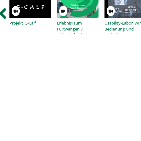
Projekt G-Calf
Erlebnisraum
Usability-Labor W
Furtwangen /
Bedienung und
Industrial Solutions
Technik
Lab -
Kurzeinführung
Demonstratoren