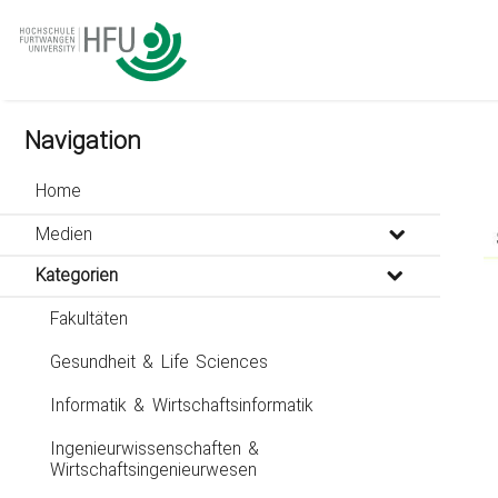
go
go
go
to
to
to
navigation
main
footer
content
Navigation
Home
Medien
Kategorien
Fakultäten
Gesundheit & Life Sciences
Informatik & Wirtschaftsinformatik
Ingenieurwissenschaften &
Wirtschaftsingenieurwesen