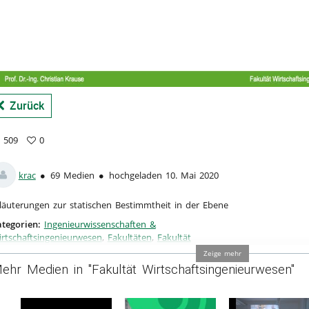
a
Zurück
509
0
9
vorites
ews
krac
69 Medien
hochgeladen 10. Mai 2020
läuterungen zur statischen Bestimmtheit in der Ebene
tegorien:
Ingenieurwissenschaften &
rtschaftsingenieurwesen
,
Fakultäten
,
Fakultät
rtschaftsingenieurwesen
Zeige mehr
ehr Medien in "Fakultät Wirtschaftsingenieurwesen"