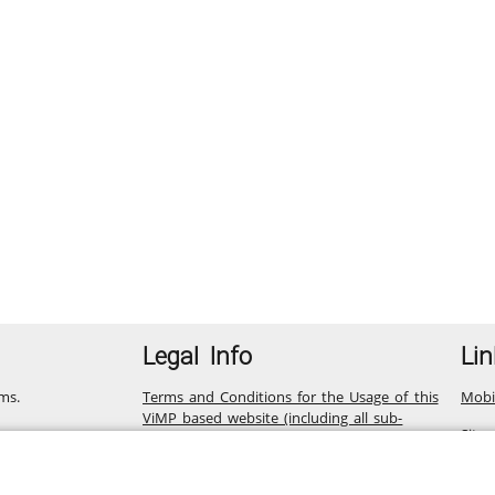
Legal Info
Lin
ms.
Terms and Conditions for the Usage of this
Mobi
ViMP based website (including all sub-
Site
pages)
Privacy Statement for this ViMP based