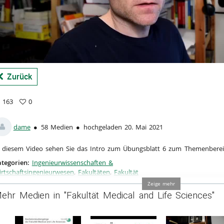
a
Zurück
163
0
3
vorites
ews
dame
58 Medien
hochgeladen 20. Mai 2021
 diesem Video sehen Sie das Intro zum Übungsblatt 6 zum Themenberei
tegorien:
Ingenieurwissenschaften &
rtschaftsingenieurwesen
,
Fakultäten
,
Fakultät
dical and Life Sciences
Zeige mehr
ehr Medien in "Fakultät Medical and Life Sciences"