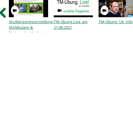
Studiengangsvorstellung:
TM-Übung.Live am
TM-Übung_Ü6_Info
Molekulare &
21.06.2021
Technische Medizin /
Angewandte Biologie