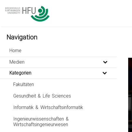
go
go
go
to
to
to
navigation
main
footer
content
Navigation
Home
Medien
Kategorien
Fakultäten
Gesundheit & Life Sciences
Informatik & Wirtschaftsinformatik
Ingenieurwissenschaften &
Wirtschaftsingenieurwesen