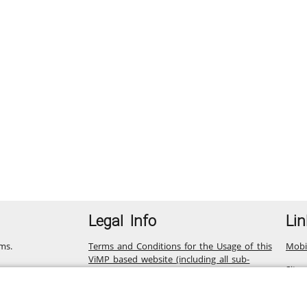
Legal Info
Lin
ms.
Terms and Conditions for the Usage of this
Mobi
ViMP based website (including all sub-
Site
pages)
Privacy Statement for this ViMP based