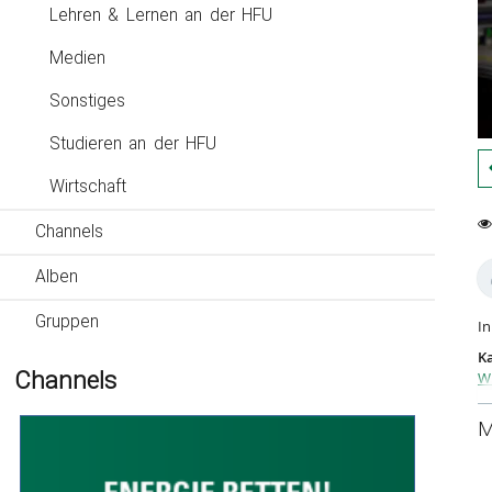
Lehren & Lernen an der HFU
Medien
Sonstiges
Studieren an der HFU
Wirtschaft
Channels
0
16
fa
vi
Alben
Gruppen
In
Ka
Channels
Wi
Me
M