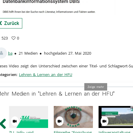
a
Zurück
523
0
3
vorites
ews
ba
21 Medien
hochgeladen 27. Mai 2020
eses Video zeigt den Unterschied zwischen einer Titel- und Schlagwort-S
tegorien:
Lehren & Lernen an der HFU
Zeige mehr
ehr Medien in "Lehren & Lernen an der HFU"
ZLL Info- und
Filmreihe "Forschung
Infoveranstaltung