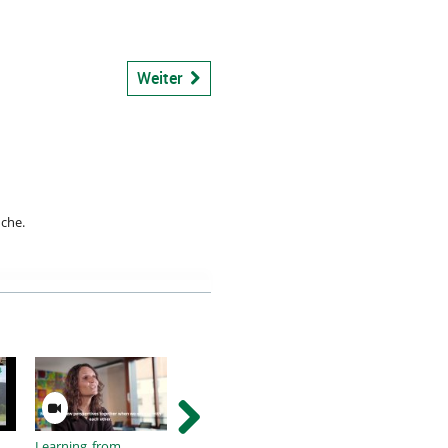
bspiel
Weiter
uche.
Learning from
ZLL Info- und
Experience Diversi