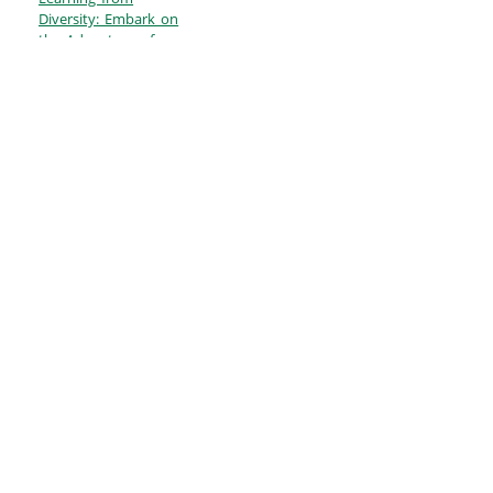
Diversity: Embark on
Austauschtreffen -
the Adventure of a
Januar 2026
Professorship with
Prof. Julika Baumann
Montecinos