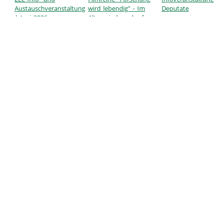
Austauschveranstaltung
wird lebendig" - Im
Deputate
| Juni 2026
Alter wieder scharf
sehen, ohne
Gleitsichtbrille?