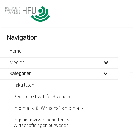
go
go
go
to
to
to
navigation
main
footer
content
Navigation
Home
Medien
Kategorien
Fakultäten
Gesundheit & Life Sciences
Informatik & Wirtschaftsinformatik
Ingenieurwissenschaften &
Wirtschaftsingenieurwesen