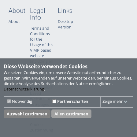
About
Legal
Links
Info
About
Desktop
Version
Terms and
Conditions
for the
Usage of this
ViMP based
website
(including all
Diese Webseite verwendet Cookies
sub-pages)
Wir setzen Cookies ein, um unsere Website nutzerfreundlicher zu
Privacy
gestalten. Wir verwenden auf unserer Website darüber hinaus Cookies,
Statement
die eine Analyse des Surfverhaltens der Nutzer ermöglichen.
for this ViMP
Datenschutzerklärung
.
based
Website incl.
Notwendig
Partnerschaften
Zeige mehr
Sub-pages
Auswahl zustimmen
Allen zustimmen
Legal notice
Cookie-
Zustimmung