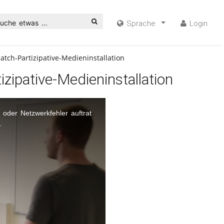
uche etwas ...
Sprache
Login
tch-Partizipative-Medieninstallation
ipative-Medieninstallation
oder Netzwerkfehler auftrat
.