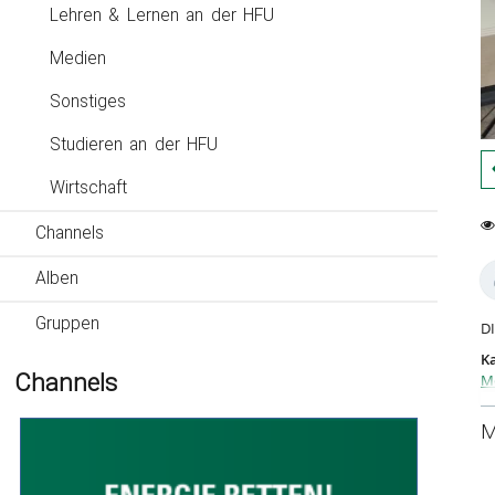
Lehren & Lernen an der HFU
Medien
Sonstiges
Studieren an der HFU
Wirtschaft
Channels
0
15
fa
vi
Alben
Gruppen
DI
Ka
Channels
M
M