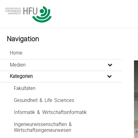
go
go
go
to
to
to
navigation
main
footer
content
Navigation
Home
Th
Medien
is
a
Kategorien
mo
wi
Fakultäten
Gesundheit & Life Sciences
Informatik & Wirtschaftsinformatik
Ingenieurwissenschaften &
Wirtschaftsingenieurwesen