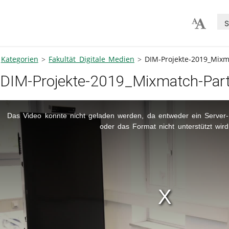
S
Kategorien
Fakultät Digitale Medien
DIM-Projekte-2019_Mixma
DIM-Projekte-2019_Mixmatch-Partiz
is
Das Video konnte nicht geladen werden, da entweder ein Server- 
oder das Format nicht unterstützt wird
dal
ndow.