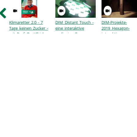
Klimaretter 2.0 - 7
DIM_Distant Touch -
DIM-Projekte-
Tage keinen Zucker -
eine interaktive
2019_Hexagon-
mit Prof. Dr. Ullrich
audiovisuelle
interaktive-
Dittler
Installation
Klanginstallation