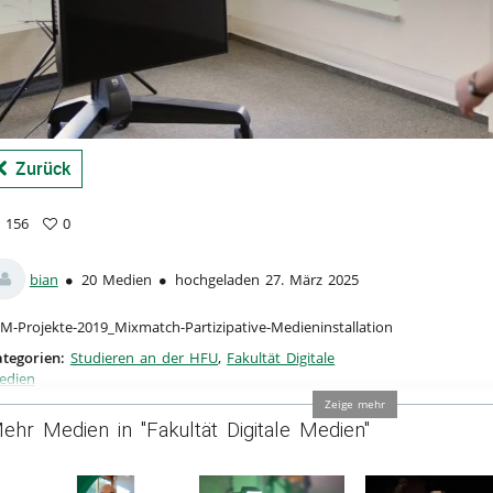
Zurück
156
0
6
vorites
ews
bian
20 Medien
hochgeladen 27. März 2025
M-Projekte-2019_Mixmatch-Partizipative-Medieninstallation
tegorien:
Studieren an der HFU
,
Fakultät Digitale
edien
Zeige mehr
ehr Medien in "Fakultät Digitale Medien"