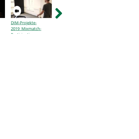
DIM-Projekte-
DIM_Tone 2 Visual
DIM-Projekte-
2019_Mixmatch-
2021_25149-
Partizipative-
interaktive-
Medieninstallation
Installation