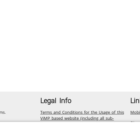
Legal Info
Lin
ms.
Terms and Conditions for the Usage of this
Mobi
ViMP based website (including all sub-
Site
pages)
Privacy Statement for this ViMP based