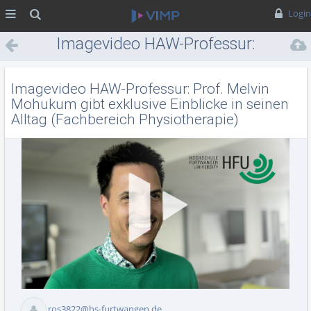
MENÜ
Suche
Login
Imagevideo HAW-Professur:
Prof. Melvin Mohukum gibt
exklusive Einblicke in seinen
Imagevideo HAW-Professur: Prof. Melvin
Alltag (Fachbereich
Mohukum gibt exklusive Einblicke in seinen
Alltag (Fachbereich Physiotherapie)
Physiotherapie)
Vid
ros3822@hs-furtwangen.de