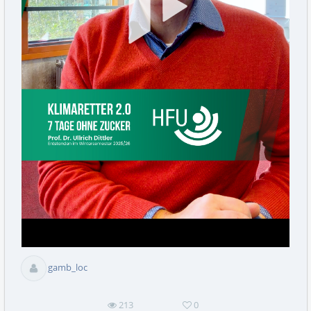
Vid
abs
gamb_loc
213
0