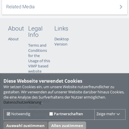
Related Media
About
Legal
Links
Info
About
Desktop
Version
Terms and
Conditions
for the
Usage of this
ViMP based
website
(including all
Diese Webseite verwendet Cookies
sub-pages)
Wir setzen Cookies ein, um unsere Website nutzerfreundlicher zu
Privacy
gestalten. Wir verwenden auf unserer Website darüber hinaus Cookies,
Statement
die eine Analyse des Surfverhaltens der Nutzer ermöglichen.
for this ViMP
Datenschutzerklärung
.
based
Website incl.
Notwendig
Partnerschaften
Zeige mehr
Sub-pages
Auswahl zustimmen
Allen zustimmen
Legal notice